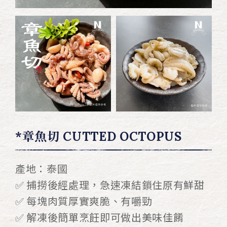
*章魚切 CUTTED OCTOPUS
產地：泰國
✅ 捕撈後經處理，急速凍結鎖住原有鮮甜
✅ 每塊肉質厚實爽脆、有嚼勁
✅ 解凍後簡單烹飪即可做出美味佳餚