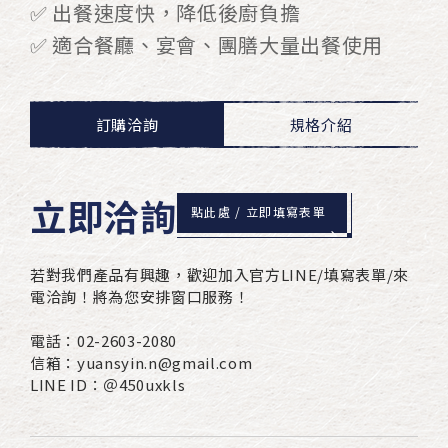
✅ 出餐速度快，降低後廚負擔
✅ 適合餐廳、宴會、團膳大量出餐使用
訂購洽詢
規格介紹
立即洽詢
點此處 / 立即填寫表單
若對我們產品有興趣，歡迎加入官方LINE/填寫表單/來
電洽詢！將為您安排窗口服務！
電話：02-2603-2080
信箱：yuansyin.n@gmail.com
LINE ID：＠450uxkls