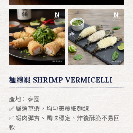
麵線蝦 SHRIMP VERMICELLI
產地：泰國
✅ 嚴選草蝦，均勻裹覆細麵線
✅ 蝦肉彈實、風味穩定、炸後酥脆不易回
軟