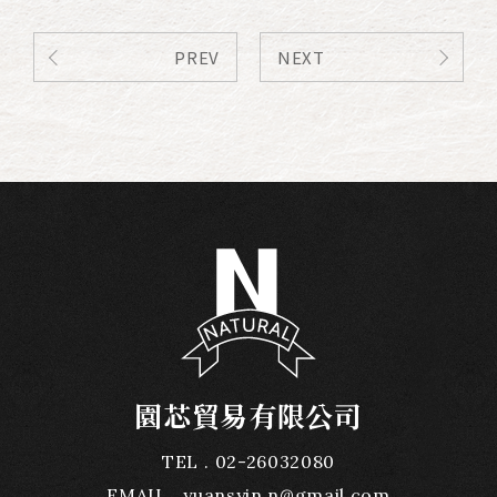
PREV
NEXT
園芯貿易有限公司
TEL
02-26032080
EMAIL
yuansyin.n@gmail.com