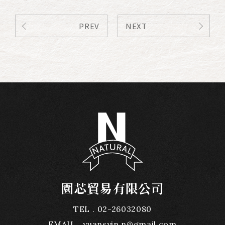
PREV
NEXT
園芯貿易有限公司
TEL
02-26032080
EMAIL
yuansyin.n@gmail.com