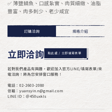
✅ 薄鹽鯖魚、口感紮實、肉質細緻、油脂
豐富、肉多刺少、老少咸宜
訂購洽詢
規格介紹
立即洽詢
點此處 / 立即填寫表單
若對我們產品有興趣，歡迎加入官方LINE/填寫表單/來
電洽詢！將為您安排窗口服務！
電話：02-2603-2080
信箱：yuansyin.n@gmail.com
LINE ID：＠450uxkls