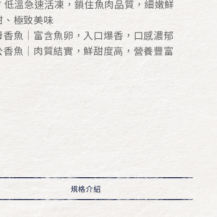
✅ 低溫急速活凍，鎖住魚肉品質，細嫩鮮
甜、極致美味
母香魚｜富含魚卵，入口爆香，口感濃郁
公香魚｜肉質結實，鮮甜度高，營養豐富
規格介紹