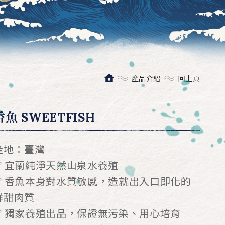
產品介紹
回上頁
香魚 SWEETFISH
產地：臺灣
✅ 宜蘭純淨天然山泉水養殖
✅ 香魚本身對水質敏感，造就出入口即化的
鮮甜肉質
✅ 獨家養殖出品，保證無污染、用心培育