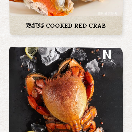
熟紅蟳 COOKED RED CRAB