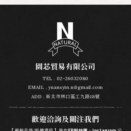
園芯貿易有限公司
TEL
02-26032080
EMAIL
yuansyin.n@gmail.com
ADD
新北市林口區工九路18號
歡迎洽詢及關注我們
【 最新品項/拆櫃資訊 】皆在
FB粉絲團
、
Instagram
公