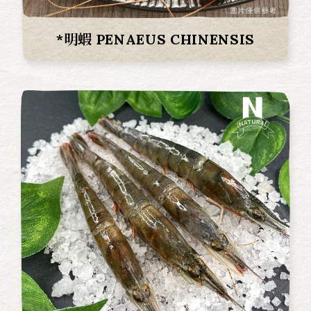
*明蝦 PENAEUS CHINENSIS