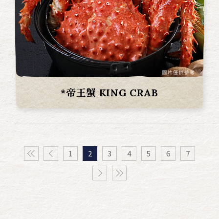
*帝王蟹 KING CRAB
1
2
3
4
5
6
7